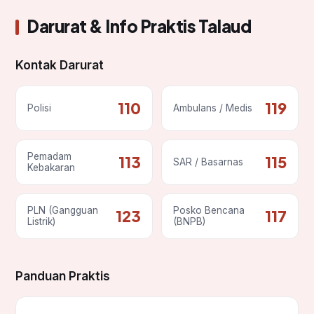
Darurat & Info Praktis Talaud
Kontak Darurat
110
119
Polisi
Ambulans / Medis
Pemadam
113
115
SAR / Basarnas
Kebakaran
PLN (Gangguan
Posko Bencana
123
117
Listrik)
(BNPB)
Panduan Praktis