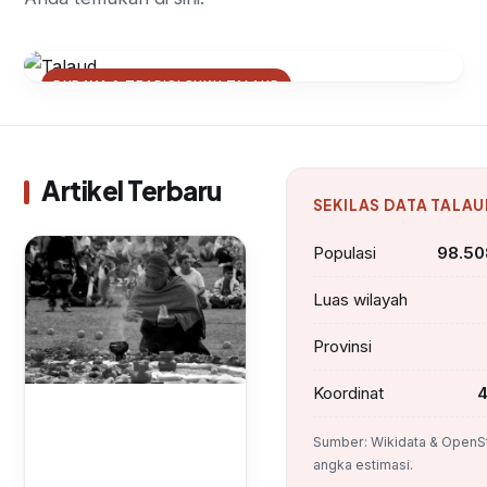
BUDAYA & TRADISI SUKU TALAUD
Ritual Tulude: Upacara Adat
Talaud yang Menyambut Tahun
Baru
Artikel Terbaru
SEKILAS DATA TALA
Populasi
98.508
Luas wilayah
Provinsi
Koordinat
4
Sumber: Wikidata & OpenS
angka estimasi.